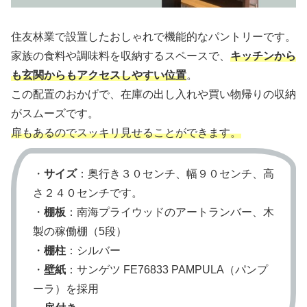
住友林業で設置したおしゃれで機能的なパントリーです。
家族の食料や調味料を収納するスペースで、
キッチンから
も玄関からもアクセスしやすい位置
。
この配置のおかげで、在庫の出し入れや買い物帰りの収納
がスムーズです。
扉もあるのでスッキリ見せることができます。
・
サイズ
：奥行き３０センチ、幅９０センチ、高
さ２４０センチです。
・
棚板
：南海プライウッドのアートランバー、木
製の稼働棚（5段）
・
棚柱
：シルバー
・
壁紙
：サンゲツ FE76833 PAMPULA（パンプ
ーラ）を採用