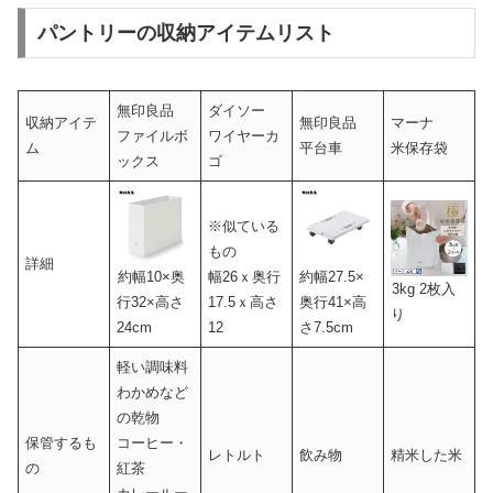
パントリーの収納アイテムリスト
無印良品
ダイソー
収納アイテ
無印良品
マーナ
ファイルボ
ワイヤーカ
ム
平台車
米保存袋
ックス
ゴ
※似ている
もの
詳細
幅26ｘ奥行
約幅10×奥
約幅27.5×
3kg 2枚入
17.5ｘ高さ
行32×高さ
奥行41×高
り
12
24cm
さ7.5cm
軽い調味料
わかめなど
の乾物
保管するも
コーヒー・
レトルト
飲み物
精米した米
の
紅茶