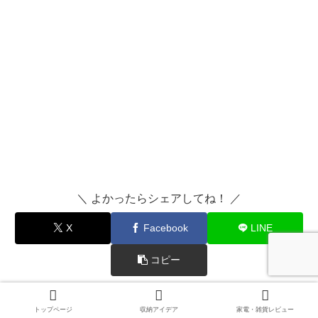
＼ よかったらシェアしてね！ ／
X
Facebook
LINE
コピー
nattu-naruruをフォローする
トップページ
収納アイデア
家電・雑貨レビュー