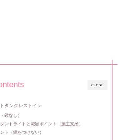
ontents
CLOSE
エットタンクレストイレ
窓・鏡なし）
ンダントライトと減額ポイント（施主支給）
イント（鏡をつけない）