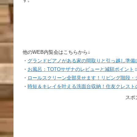
他のWEB内覧会はこちらから↓
・
グランドピアノがある家の間取りと引っ越し準備
・
お風呂：TOTOサザナのレビューと減額ポイント
・
ロールスクリーン全部見せます！リビング階段・
・
時短＆キレイを叶える洗面台収納！住友クレスト
スポ