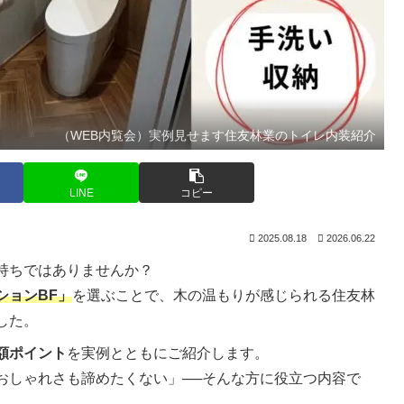
（WEB内覧会）実例見せます住友林業のトイレ内装紹介
LINE
コピー
2025.08.18
2026.06.22
持ちではありませんか？
ションBF」
を選ぶことで、木の温もりが感じられる住友林
した。
額ポイント
を実例とともにご紹介します。
おしゃれさも諦めたくない」──そんな方に役立つ内容で