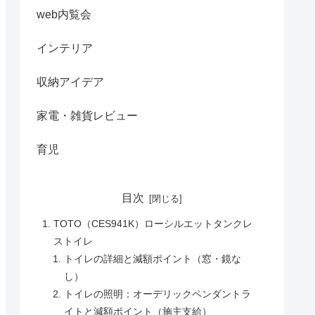
web内覧会
インテリア
収納アイデア
家電・雑貨レビュー
育児
目次
TOTO（CES941K）ローシルエットタンクレ
ストイレ
トイレの詳細と減額ポイント（窓・鏡な
し）
トイレの照明：オーデリックペンダントラ
イトと減額ポイント（施主支給）