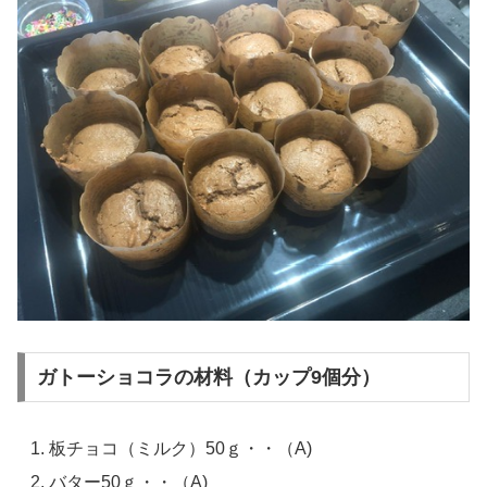
ガトーショコラの材料（カップ9個分）
板チョコ（ミルク）50ｇ・・（A)
バター50ｇ・・（A)