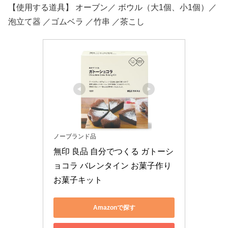
【使用する道具】 オーブン／ ボウル（大1個、小1個）／
泡立て器 ／ゴムベラ ／竹串 ／茶こし
ノーブランド品
無印 良品 自分でつくる ガトーシ
ョコラ バレンタイン お菓子作り 
お菓子キット
Amazonで探す