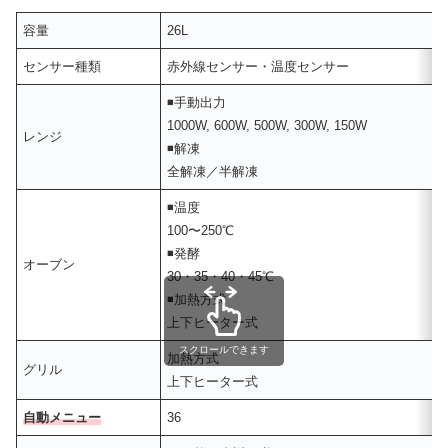
容量
26L
センサー種類
赤外線センサー・温度センサ
◾️手動出力
1000W, 600W, 500W, 300W, 150W
レンジ
◾️解凍
全解凍／半解凍
◾️温度
100〜250℃
◾️発酵
オーブン
30・35・40・45℃
◾️加熱方式
上下ヒーター式
スクロールできます
加熱方式
グリル
上下ヒーター式
自動メニュー
36