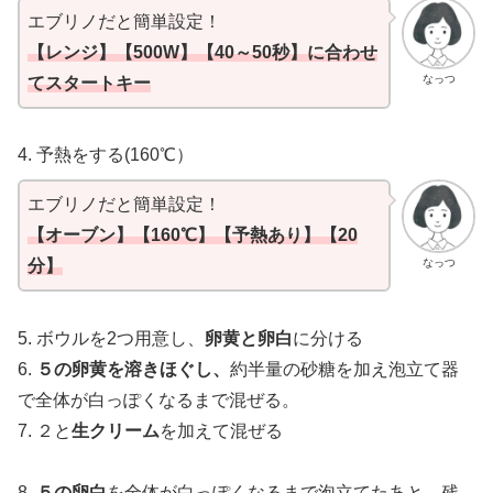
エブリノだと簡単設定！
【レンジ】【500W】【40～50秒】に合わせ
なっつ
てスタートキー
4. 予熱をする(160℃）
エブリノだと簡単設定！
【オーブン】【160℃】【予熱あり】【20
なっつ
分】
5. ボウルを2つ用意し、
卵黄と卵白
に分ける
6.
５の卵黄を溶きほぐし、
約半量の砂糖を加え泡立て器
で全体が白っぽくなるまで混ぜる。
7. ２と
生クリーム
を加えて混ぜる
8.
５の卵白
を全体が白っぽくなるまで泡立てたあと、残