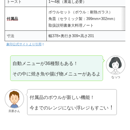
トースト
1〜4枚（裏返し必要）
ボウルセット（ボウル：耐熱ガラス）
付属品
角皿（セラミック製：399mm×302mm）
取扱説明書兼大料理ノート
寸法
幅378×奥行き309×高さ201
象印公式サイトより引用
自動メニューが36種類もある！
その中に焼き魚や揚げ物メニューがあるよ
なっつ
付属品のボウルが新しい機能！
！
今までのレンジにない浮レジもすごい
旦那さん