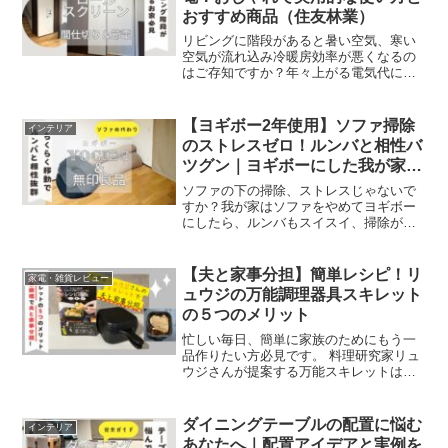
おすすめ商品（住友林業）
リビングに階段があると暑い空気、寒い
空気が流れ込み冷暖房効率が悪くなるの
はご存知ですか？年々上がる電気代に対
抗する、節電効果があるロールスクリー
ンについてご紹介します。＼ブログを読
めばわかること／・おしゃれに節電効果
【ヨギボー2年使用】ソファ掃除
インテリア
の実例・目隠しとして使用...
のストレスゼロ！ルンバと相性バ
ツグン｜ヨギボーにした我が家の
リビング
ソファの下の掃除、ストレスじゃないで
すか？我が家はソファをやめてヨギボー
にしたら、ルンバもスイスイ、掃除が劇
的にラクになりました。2年使った実例
と、Max・Roll Midi・Supportの組み合わ
せを紹介します。
【夫と家事分担】簡単レシピ！リ
家電・雑貨レビュー
ュウジの万能調理器具スキレット
の５つのメリット
忙しい毎日、簡単に家族のためにもう一
品作りたい方必見です。 料理研究家リュ
ウジさんが提案する万能スキレットは、
手軽に追加の一品が作れること、料理が
楽しめることから、人気の万能調理器具
です。この記事では、リュウジさんの万
ダイニングテーブルの配置に悩む
インテリア
能スキレットの魅力をご...
あなたへ｜配置アイデアと実例を