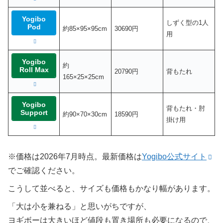
Yogibo
しずく型の1人
Pod
約85×95×95cm
30690円
用
Yogibo
約
Roll Max
20790円
背もたれ
165×25×25cm
Yogibo
背もたれ・肘
Support
約90×70×30cm
18590円
掛け用
※価格は2026年7月時点。最新価格は
Yogibo公式サイト
でご確認ください。
こうして並べると、サイズも価格もかなり幅があります。
「大は小を兼ねる」と思いがちですが、
ヨギボーは大きいほど値段も置き場所も必要になるので、