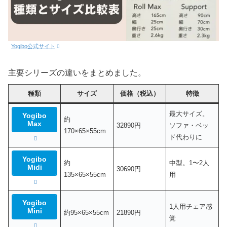
Yogibo公式サイト
主要シリーズの違いをまとめました。
種類
サイズ
価格（税込）
特徴
最大サイズ。
Yogibo
約
Max
32890円
ソファ・ベッ
170×65×55cm
ド代わりに
Yogibo
約
中型。1〜2人
Midi
30690円
135×65×55cm
用
Yogibo
1人用チェア感
Mini
約95×65×55cm
21890円
覚