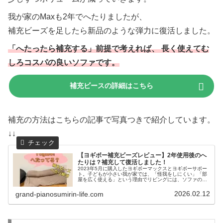
我が家のMaxも2年でへたりましたが、
補充ビーズを足したら新品のような弾力に復活しました。
「へたったら補充する」前提で考えれば、 長く使えてむ
しろコスパの良いソファです。
補充ビースの詳細はこちら
補充の方法はこちらの記事で写真つきで紹介しています。
↓↓
【ヨギボー補充ビーズレビュー】2年使用後のへ
たりは？補充して復活しました！
2023年5月に購入したヨギボーマックスとヨギボーサポー
ト。子どもが小さい我が家では、「怪我をしにくい」「部
屋を広く使える」という理由でリビングには、ソファの代
わりにヨギボーYogiboを選択。なっつヨギボーを購入し２
年。かなりボリュームは...
2026.02.12
grand-pianosumirin-life.com