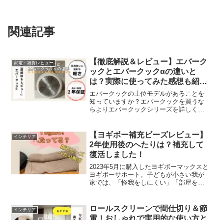
関連記事
【徹底解説＆レビュー】エバーク
家電・雑貨レビュー
ックとエバークックαの違いと
は？実際に使ってみた感想も紹
介！
エバークックの上位モデルがあることを
知っていますか？エバークックを買うな
らよりエバークックシリーズを詳しく知
ってからの方がよりお得です。エバーク
ック普通グレードと上位モデルの「エバ
ークックα」の違いについて簡単分かりや
【ヨギボー補充ビーズレビュー】
インテリア
すく説明します。こんな...
2年使用後のへたりは？補充して
復活しました！
2023年5月に購入したヨギボーマックスと
ヨギボーサポート。子どもが小さい我が
家では、「怪我をしにくい」「部屋を広
く使える」という理由でリビングには、
ソファの代わりにヨギボーYogiboを選
択。なっつヨギボーを購入し２年。かな
ロールスクリーンで間仕切り＆節
インテリア
りボリュームは...
電！おしゃれで実用的な使い方と