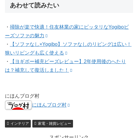
あわせて読みたい
・
掃除が楽で快適！住友林業の家にピッタリなYogiboビ
ーズソファの魅力
・
【ソファなし×Yogibo】ソファなしのリビングは広い！
狭いリビングも広く使える
・
【ヨギボー補充ビーズレビュー】2年使用後のへたり
は？補充して復活しました！
にほんブログ村
にほんブログ村
インテリア
家電・雑貨レビュー
スポンサーリンク