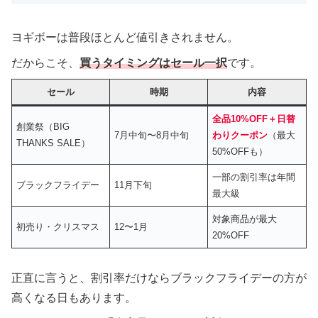
ヨギボーは普段ほとんど値引きされません。
だからこそ、
買うタイミングはセール一択
です。
セール
時期
内容
全品10%OFF＋日替
創業祭（BIG
7月中旬〜8月中旬
わりクーポン
（最大
THANKS SALE）
50%OFFも）
一部の割引率は年間
ブラックフライデー
11月下旬
最大級
対象商品が最大
初売り・クリスマス
12〜1月
20%OFF
正直に言うと、割引率だけならブラックフライデーの方が
高くなる日もあります。