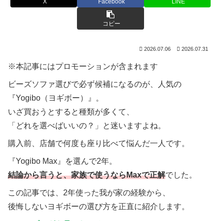
X
Facebook
LINE
コピー
2026.07.06
2026.07.31
※本記事にはプロモーションが含まれます
ビーズソファ選びで必ず候補になるのが、人気の
『Yogibo（ヨギボー）』。
いざ買おうとすると種類が多くて、
「どれを選べばいいの？」と迷いますよね。
購入前、店舗で何度も座り比べて悩んだ一人です。
『Yogibo Max』を選んで2年。
結論から言うと、家族で使うならMaxで正解
でした。
この記事では、2年使った我が家の経験から、
後悔しないヨギボーの選び方を正直に紹介します。